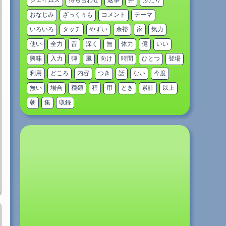
ジェイムス
待ち合わせ
返事
弁
ふたり
おなじみ
ざっくぅも
コメント
テーマ
いろいろ
タッチ
やすい
余裕
家
気力
使い
全力
昔
深く
無
体力
億
いい
興味
入力
弾
風
向け
時間
ひとつ
登場
利用
どころ
内容
つき
話
ない
今度
無い
場合
種類
程
用
とき
累計
以上
朝
集
収録