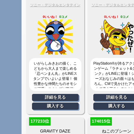
ソニー・デジタルエンタテイン
ソニー・デジタルエンタ
メント
メント
0いいね！
0コメ
0いいね！
0コメ
いがらしみきおの描く、こ
PlayStation®が誇るア
どもから大人まで楽しめる
ンゲーム『ラチェット&
「忍ペンまん丸」がLINEス
ンク』がLINEに登場！
タンプでいよいよ登場！ 個
ーズおなじみの面々は
性豊かな仲間たちのオモシ
ろん、CMで見かけたア
ロ可愛いスタンプが勢揃い
まで描き下ろしでスタ
です。
化！
詳細を見る
詳細を見る
購入する
購入する
177233位
174015位
GRAVITY DAZE
ねこのプシーン