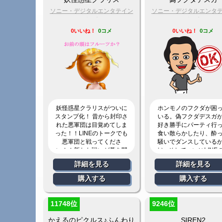
ソニー・デジタルエンタテイン
ソニー・デジタルエンタ
メント
メント
0いいね！
0コメ
0いいね！
0コメ
妖怪惑星クラリスがついに
ホンモノのフクダが困
スタンプ化！ 昔から封印さ
いる。偽フクダデスガ
れた悪軍団は目覚めてしま
好き勝手にパーティ行
った！！LINEのトークでも
食い散らかしたり、酔
悪軍団と戦ってくださ
騒いでダンスしている
い！！新たな戦いが幕を開
だ。そしてついにLINE
ける。
にまで現れた！‬
詳細を見る
詳細を見る
購入する
購入する
11748位
9246位
かえるのピクルス♪ふんわり
SIREN2