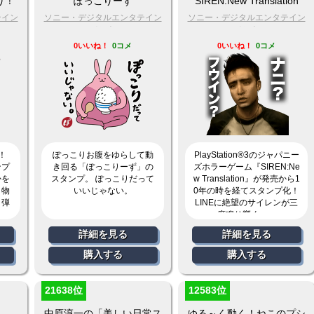
り！
ぽっこりーず
SIREN:New Translation
テイン
ソニー・デジタルエンタテイン
ソニー・デジタルエンタテイン
メント
メント
0いいね！
0コメ
0いいね！
0コメ
！
ぽっこりお腹をゆらして動
PlayStation®3のジャパニー
ンプ
き回る「ぽっこりーず」の
ズホラーゲーム『SIREN:Ne
かを
スタンプ。 ぽっこりだって
w Translation』が発売から1
き物
いいじゃない。
0年の時を経てスタンプ化！
り弾
LINEに絶望のサイレンが三
度鳴り響く……
詳細を見る
詳細を見る
購入する
購入する
21638位
12583位
中原淳一の「美しい日常ス
ゆる～く動く！ねこのプシ