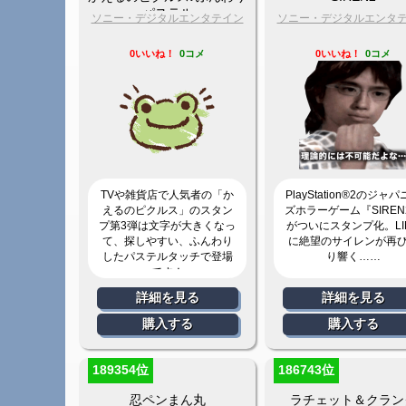
パステル
ソニー・デジタルエンタテイン
ソニー・デジタルエンタ
メント
メント
0いいね！
0コメ
0いいね！
0コメ
TVや雑貨店で人気者の「か
PlayStation®2のジャ
えるのピクルス」のスタン
ズホラーゲーム『SIREN
プ第3弾は文字が大きくなっ
がついにスタンプ化。LI
て、探しやすい、ふんわり
に絶望のサイレンが再
したパステルタッチで登場
り響く……
です！
詳細を見る
詳細を見る
購入する
購入する
189354位
186743位
忍ペンまん丸
ラチェット＆クラン