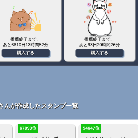
で、
推薦終了まで、
推薦
時間19分
あと610日20時間38分
あと763
る
購入する
購
さんが作成したスタンプ一覧
67893位
54647位