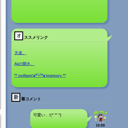
オ
ススメリンク
天道。
Ajiの開き。
** nojifam(๑ºั╰╯ºั๑)memory **
新
着コメント
可愛い…!(*´꒳`*)
10:09