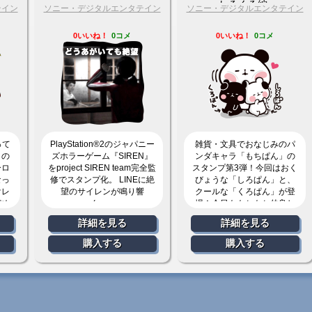
しろくろ編-
テイン
ソニー・デジタルエンタテイン
ソニー・デジタルエンタテイン
メント
メント
0いいね！
0コメ
0いいね！
0コメ
って
PlayStation®2のジャパニー
雑貨・文具でおなじみのパ
』の
ズホラーゲーム『SIREN』
ンダキャラ「もちぱん」の
ーロ
をproject SIREN team完全監
スタンプ第3弾！今回はおく
なっ
修でスタンプ化。 LINEに絶
びょうな「しろぱん」と、
けレ
望のサイレンが鳴り響
クールな「くろぱん」が登
どめ
く……
場！今日ももちもち仲良し
です。
詳細を見る
詳細を見る
購入する
購入する