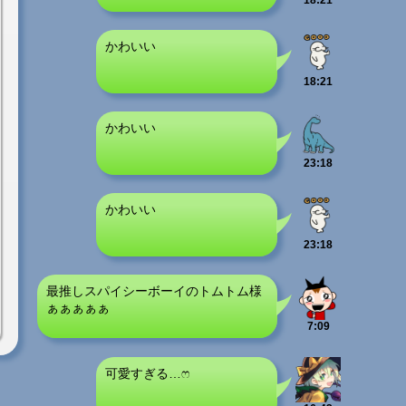
18:21
かわいい
18:21
かわいい
23:18
かわいい
23:18
最推しスパイシーボーイのトムトム様
ぁぁぁぁぁ
7:09
可愛すぎる…ෆ‪