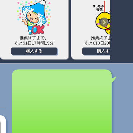
終了まで、
推薦終了まで、
日20時間18分
あと2513日13時間56分
あと
入する
購入する