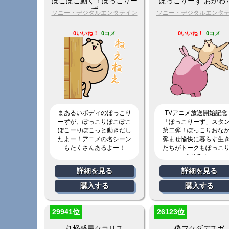
ぽこぽこ動く！ぽっこりー
ぽっこりーず おかわ
ず
ソニー・デジタルエンタテイン
ソニー・デジタルエンタ
メント
メント
0いいね！
0コメ
0いいね！
0コメ
まあるいボディのぽっこり
TVアニメ放送開始記念
ーずが、ぽっこりぽこぽこ
「ぽっこりーず」スタ
ぽこーりぽこっと動きだし
第二弾！ぽっこりおな
たよー！アニメの名シーン
弾ませ愉快に暮らす生
もたくさんあるよー！
たちがトークもぽっこ
ませるよー
詳細を見る
詳細を見る
購入する
購入する
29941位
26123位
妖怪惑星クラリス
偽フクダデスガ