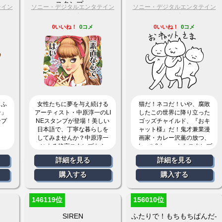
スタンプ」
テイン
ソニー・デジタルエンタテイン
ソニー・デジタルエンタテイン
メント
メント
0いいね！
0コメ
0いいね！
0コメ
もふ
女性たちに夢を与え続ける
猫だ！ネコだ！いや、腐敗
ン」
アーティスト・中原淳一のLI
したこの世界に降り立った
ンプ
NEスタンプが登場！美しい
ゴッズチャイルド、『おキ
日本語で、丁寧な暮らしを
ャット様』だ！鬼才兼業漫
してみませんか？中原淳一
画家・カレー沢薫の放つ、
による格言スタンプも！
クール&キュートなスタンプ
です。
詳細を見る
詳細を見る
購入する
購入する
146119位
156010位
SIREN
ふたりで！もちもちぱんだ-