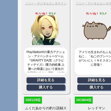
ソニー・デジタルエンタテイン
ソニー・デジタルエンタ
メント
メント
0いいね！
0コメ
0いいね！
0コメ
PlayStation®の重力アクショ
アメリカ生まれのもふ
ン・アドベンチャーゲーム
ねこ、「ねこのプシー
『GRAVITY DAZE（グラビ
がついにＬＩＮＥスタ
ティデイズ）/重力的眩暈:上
に登場！
層への帰還において彼女の
内宇宙に生じた摂動』がLIN
Eに登場！
詳細を見る
詳細を見る
購入する
購入する
168129位
161864位
ふくだあかりの釣り語録ス
レッドマン