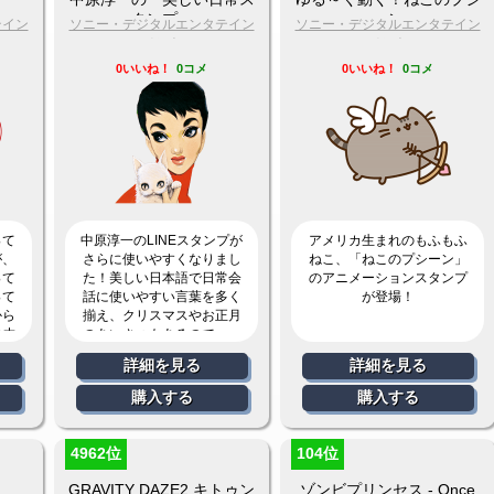
タンプ」
ーン
テイン
ソニー・デジタルエンタテイン
ソニー・デジタルエンタテイン
メント
メント
0いいね！
0コメ
0いいね！
0コメ
って
中原淳一のLINEスタンプが
アメリカ生まれのもふもふ
が、
さらに使いやすくなりまし
ねこ、「ねこのプシーン」
って
た！美しい日本語で日常会
のアニメーションスタンプ
って
話に使いやすい言葉を多く
が登場！
から
揃え、クリスマスやお正月
の中
のあいさつもあるので、一
年中使えます。
詳細を見る
詳細を見る
購入する
購入する
4962位
104位
GRAVITY DAZE2 キトゥン
ゾンビプリンセス - Once