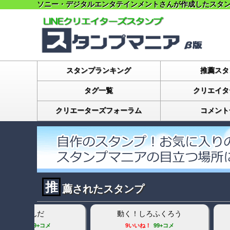
ソニー・デジタルエンタテインメントさんが作成したスタ
スタンプランキング
推薦スタ
タグ一覧
クリエイタ
クリエーターズフォーラム
コメント
推
薦されたスタンプ
君
白ネコのあいうえお・・・ってる
富士山キャラの癒
スタンプ
28いいね！
16コメ
28いいね！