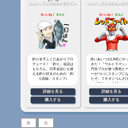
タンプ
ソニー・デジタルエンタテイン
ソニー・デジタルエンタ
メント
メント
0いいね！
0コメ
0いいね！
0コメ
釣り女子ふくだあかりプロ
赤いあいつがLINEにや
デュース！「釣り」会話は
きた！『ウルトラマン
もちろん、日常会話にも使
円谷プロが放つ異色ヒ
える釣り好きのための「釣
ーがついにスタンプに
り語録」スタンプ♪
たぞ。フキダシつんざ
ッドアロー！会話にと
のレッドナイフ！
詳細を見る
詳細を見る
購入する
購入する
前
次