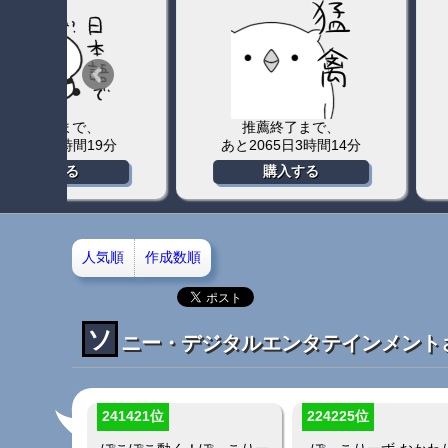
推薦終了まで、
推薦終了ま
2分
あと93日20時間26分
あと91日17
購入する
購入す
人気順
作成数順
ソ
ニー・デジタルエンタテインメント
241421位
224225位