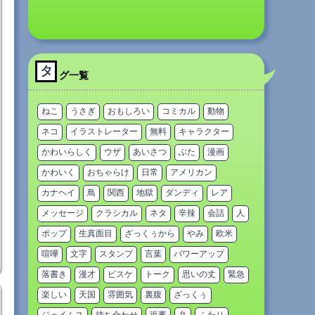
タ
グ一覧
ねこ
うさぎ
おもしろい
コミカル
動物
ネコ
イラストレーター
無料
キャラクター
かわいらしく
ウザ
あいさつ
ぶた
漫画
かわいく
おちゃらけ
日常
アメリカン
カナヘイ
鳥
関西
地獄
ダンディ
レア
メッセージ
クラシカル
ネタ
辛辣
会話
人
ポップ
生真面目
ざっくぅから
やみ
欧米
喧嘩
文字
スタンプ
言葉
パワーアップ
落書き
漫才
ピスケ
トーク
思いの丈
緊急
楽しい
天国
雰囲気
裏腹
ざっくぅ