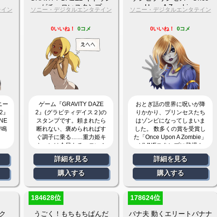
がチョロいスタンプ
Upon A Zombie -
テイン
ソニー・デジタルエンタテイン
ソニー・デジタルエンタテイン
メント
メント
0いいね！
0コメ
0いいね！
0コメ
パニー
ゲーム『GRAVITY DAZE
おとぎ話の世界に呪いが降
2』
2』(グラビティデイス２)の
りかかり、プリンセスたち
NE
スタンプです。頼まれたら
はゾンビになってしまいま
び鳴
断れない、褒められればす
した。 数多くの賞を受賞し
ぐ調子に乗る……重力姫キ
た「Once Upon A Zombie」
トゥンは今日もチョロい！
がLINEスタンプに登場！
詳細を見る
詳細を見る
購入する
購入する
184628位
178624位
ク
うごく！もちもちぱんだ
バナ夫 動くエリートバナナ