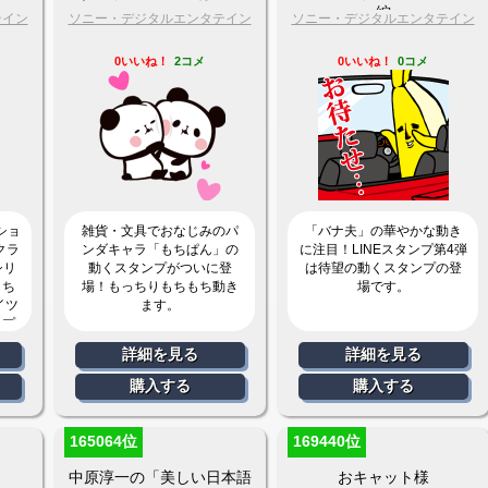
編
テイン
ソニー・デジタルエンタテイン
ソニー・デジタルエンタテイン
メント
メント
0いいね！
2コメ
0いいね！
0コメ
クショ
雑貨・文具でおなじみのパ
「バナ夫」の華やかな動き
クラ
ンダキャラ「もちぱん」の
に注目！LINEスタンプ第4弾
シリ
動くスタンプがついに登
は待望の動くスタンプの登
もち
場！もっちりもちもち動き
場です。
イツ
ます。
ンプ
詳細を見る
詳細を見る
購入する
購入する
165064位
169440位
中原淳一の「美しい日本語
おキャット様