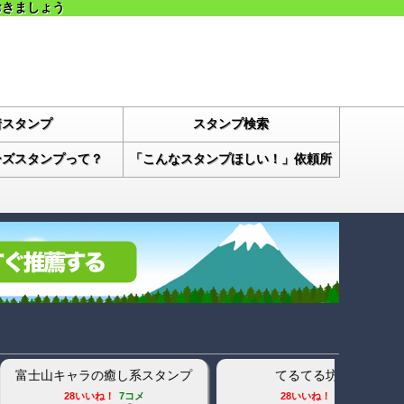
おきましょう
着スタンプ
スタンプ検索
ーズスタンプって？
「こんなスタンプほしい！」依頼所
増える丸い人
正義の味方 ナマナーマン スタン
プ2
ね！
99+コメ
0いいね！
5コメ