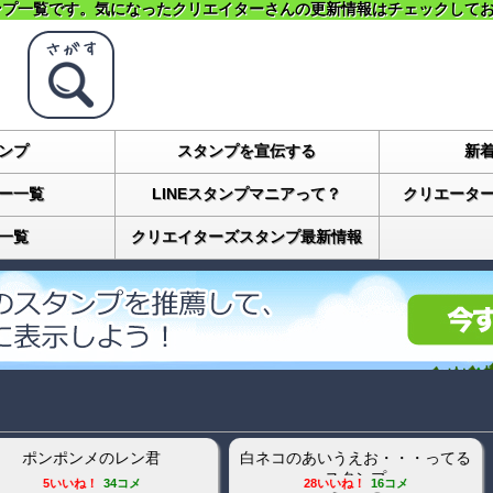
ンプ一覧です。気になったクリエイターさんの更新情報はチェックして
ンプ
スタンプを宣伝する
新
ー一覧
LINEスタンプマニアって？
クリエータ
一覧
クリエイターズスタンプ最新情報
し系スタンプ
てるてる坊主40
40まで
7コメ
28いいね！
9コメ
9いい