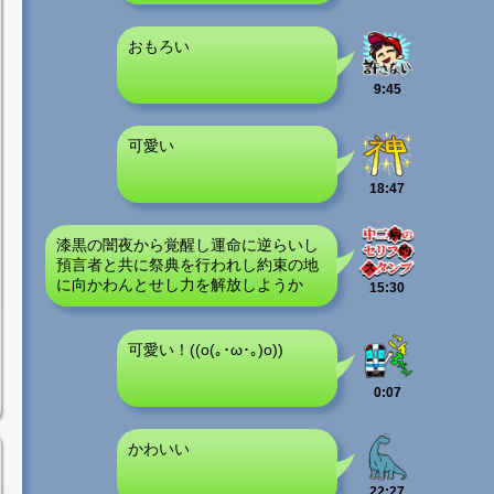
おもろい
9:45
可愛い
18:47
漆黒の闇夜から覚醒し運命に逆らいし
預言者と共に祭典を行われし約束の地
に向かわんとせし力を解放しようか
15:30
可愛い！((o(｡･ω･｡)o))
0:07
かわいい
22:27