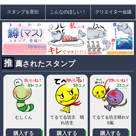
推
薦されたスタンプ
0いいね！
28いいね！
29いいね！
99+コメ
59コメ
33コメ
むしくん
てるてる坊主 晴
てるてる坊主晴れV
れ坊主
S嵐
購入する
購入する
購入する
人気順
作成数順
早
霧しずくさんが作成したスタンプ
一覧