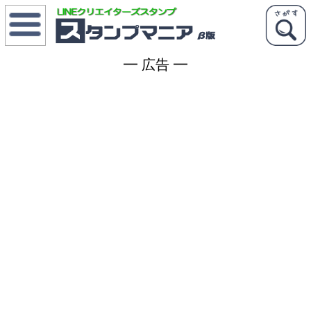
メニュー
ス
タンプランキング
━ 広告 ━
ス
タンプを宣伝する
新
着スタンプ
ス
タンプ検索
タ
グ一覧
ク
リエイター一覧
L
INEスタンプマニアって？
ク
リエーターズスタンプって？
スタンプを宣伝
こんなのほしい！
クリエイター会議
コ
メント一覧
ク
リエイターズスタンプ最新情報
推薦されたスタンプ
推薦する