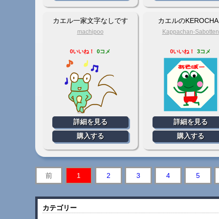
カエル一家文字なしです
カエルのKEROCHA
machipoo
Kappachan-Sabotten
0いいね！
0コメ
0いいね！
3コメ
詳細を見る
詳細を見る
購入する
購入する
前
1
2
3
4
5
カテゴリー