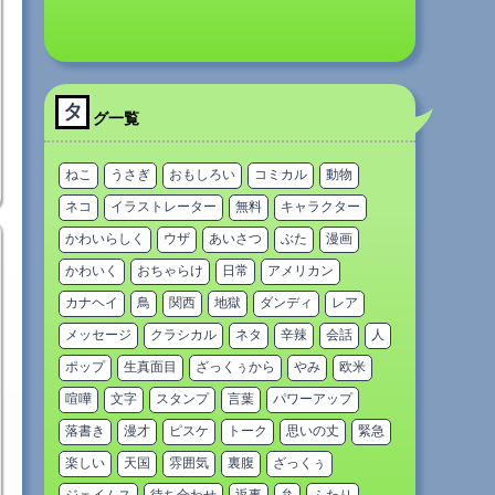
タ
グ一覧
ねこ
うさぎ
おもしろい
コミカル
動物
ネコ
イラストレーター
無料
キャラクター
かわいらしく
ウザ
あいさつ
ぶた
漫画
かわいく
おちゃらけ
日常
アメリカン
カナヘイ
鳥
関西
地獄
ダンディ
レア
メッセージ
クラシカル
ネタ
辛辣
会話
人
ポップ
生真面目
ざっくぅから
やみ
欧米
喧嘩
文字
スタンプ
言葉
パワーアップ
落書き
漫才
ピスケ
トーク
思いの丈
緊急
楽しい
天国
雰囲気
裏腹
ざっくぅ