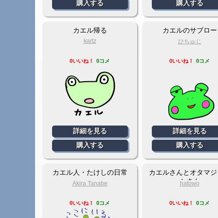
購入する
購入する
カエル帰る
カエルのサブロー
kartz
ひちゅじ
0いいね！
0コメ
0いいね！
0コメ
詳細を見る
詳細を見る
購入する
購入する
カエル人・たけしの日常
カエルさんとオタマジ
シさん
Akira Tanabe
hatowo
0いいね！
0コメ
0いいね！
0コメ