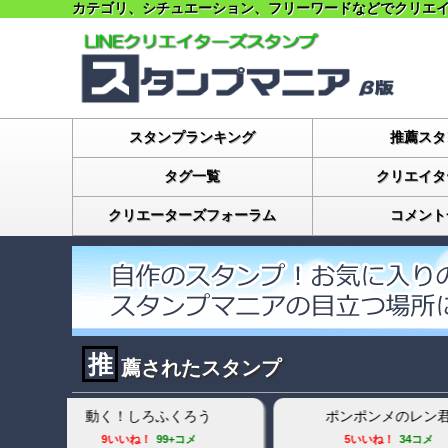
カテゴリ、シチュエーション、フリーワードなどで
クリエ
スタンプランキング
推薦スタ
タグ一覧
クリエイタ
クリエーターズフォーラム
コメント
推
薦されたスタンプ
君
白ネコのあいうえお・・・ってる
富士山キャラの癒
スタンプ
28いいね！
16コメ
28いいね！