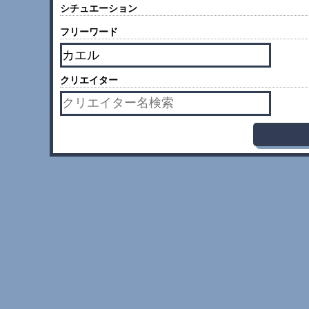
シチュエーション
フリーワード
クリエイター