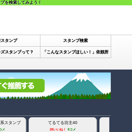
ンプ
を検索してみよう！
着スタンプ
スタンプ検索
ーズスタンプって？
「こんなスタンプほしい！」依頼所
増える丸い人
正義の味方 ナマナーマン スタン
プ2
ね！
99+コメ
0いいね！
5コメ