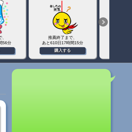
終了まで、
推薦終了まで、
日10時間55分
あと2514日10時間33分
あと
入する
購入する