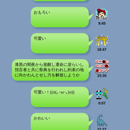
おもろい
9:45
可愛い
18:47
漆黒の闇夜から覚醒し運命に逆らいし
預言者と共に祭典を行われし約束の地
に向かわんとせし力を解放しようか
15:30
可愛い！((o(｡･ω･｡)o))
0:07
かわいい
22:27