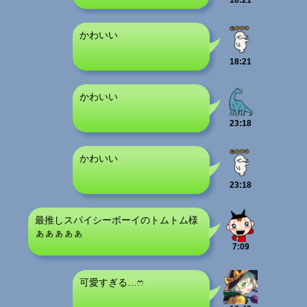
18:21
かわいい
18:21
かわいい
23:18
かわいい
23:18
最推しスパイシーボーイのトムトム様
ぁぁぁぁぁ
7:09
可愛すぎる…ෆ‪