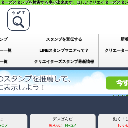
イターズスタンプ
を検索する事が出来ます。ほしい
クリエイターズスタ
ンプ
スタンプを宣伝する
新
ー一覧
LINEスタンプマニアって？
クリエータ
一覧
クリエイターズスタンプ最新情報
ま
デスぱんだ
動く！
9+コメ
9いいね！
99+コメ
9いい