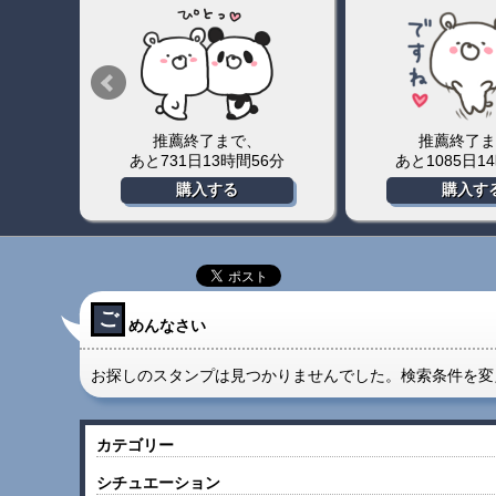
推薦終了まで、
推薦終了ま
8分
あと731日13時間56分
あと1085日1
購入する
購入す
ご
めんなさい
お探しのスタンプは見つかりませんでした。検索条件を変
カテゴリー
シチュエーション