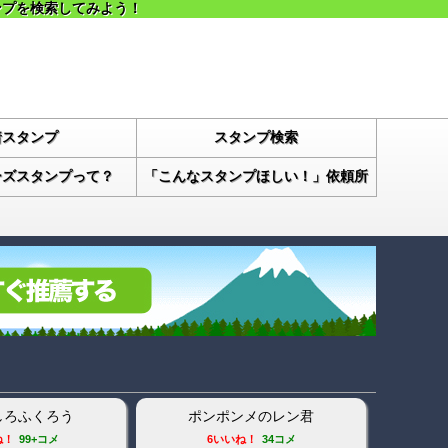
ンプ
を検索してみよう！
着スタンプ
スタンプ検索
ーズスタンプって？
「こんなスタンプほしい！」依頼所
しろふくろう
ポンポンメのレン君
白ネコの
ね！
99+コメ
6いいね！
34コメ