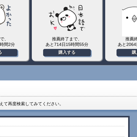
で、
推薦終了まで、
推薦
4時間2分
あと714日15時間55分
あと206
る
購入する
購
えて再度検索してみてください。