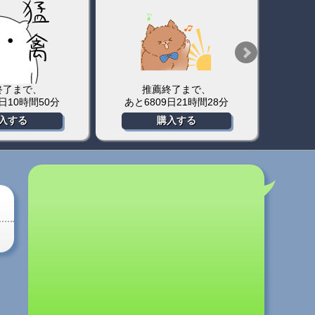
終了まで、
推薦終了まで、
4日10時間50分
あと6809日21時間28分
あ
入する
購入する