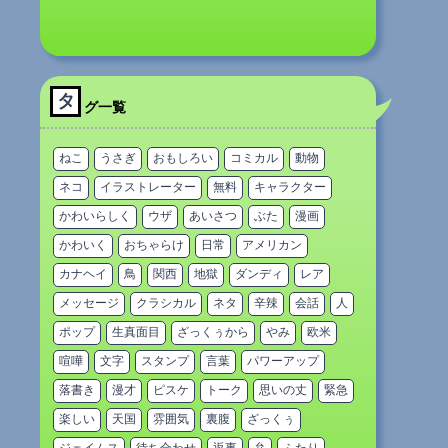
タ
グ一覧
ねこ
うさぎ
おもしろい
コミカル
動物
ネコ
イラストレーター
無料
キャラクター
かわいらしく
ウザ
あいさつ
ぶた
漫画
かわいく
おちゃらけ
日常
アメリカン
カナヘイ
鳥
関西
地獄
ダンディ
レア
メッセージ
クラシカル
ネタ
辛辣
会話
人
ポップ
生真面目
ざっくぅから
やみ
欧米
喧嘩
文字
スタンプ
言葉
パワーアップ
落書き
漫才
ピスケ
トーク
思いの丈
緊急
楽しい
天国
雰囲気
裏腹
ざっくぅ