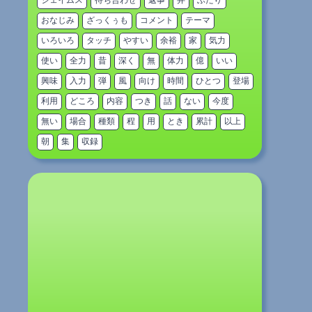
ジェイムス
待ち合わせ
返事
弁
ふたり
おなじみ
ざっくぅも
コメント
テーマ
いろいろ
タッチ
やすい
余裕
家
気力
使い
全力
昔
深く
無
体力
億
いい
興味
入力
弾
風
向け
時間
ひとつ
登場
利用
どころ
内容
つき
話
ない
今度
無い
場合
種類
程
用
とき
累計
以上
朝
集
収録