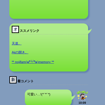
オ
ススメリンク
天道。
Ajiの開き。
** nojifam(๑ºั╰╯ºั๑)memory **
新
着コメント
可愛い…!(*´꒳`*)
10:09