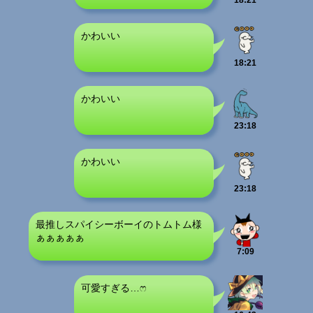
18:21
かわいい
18:21
かわいい
23:18
かわいい
23:18
最推しスパイシーボーイのトムトム様
ぁぁぁぁぁ
7:09
可愛すぎる…ෆ‪