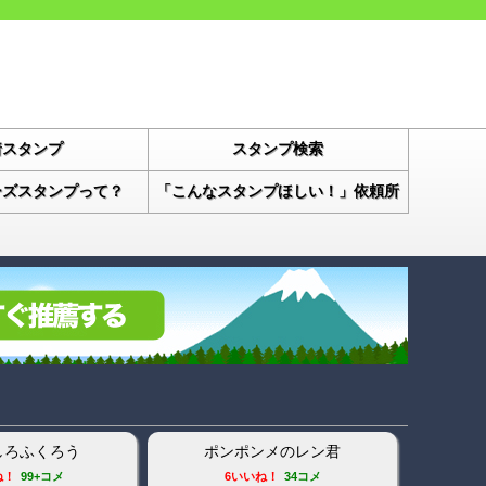
着スタンプ
スタンプ検索
ーズスタンプって？
「こんなスタンプほしい！」依頼所
しろふくろう
ポンポンメのレン君
白ネコの
ね！
99+コメ
6いいね！
34コメ