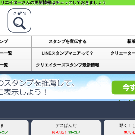
クリエイターさんの更新情報はチェックしておきましょう
ンプ
スタンプを宣伝する
新
ー一覧
LINEスタンプマニアって？
クリエータ
一覧
クリエイターズスタンプ最新情報
ま
デスぱんだ
動く！
9+コメ
9いいね！
99+コメ
9いい