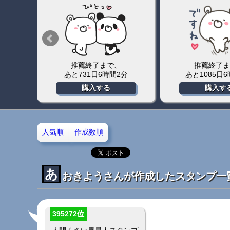
推薦終了まで、
推薦終了ま
4分
あと731日6時間2分
あと1085日
購入する
購入す
人気順
作成数順
あ
おきようさんが作成したスタンプ一
395272位