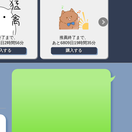
終了まで、
推薦終了まで、
4日2時間56分
あと6809日19時間35分
あ
入する
購入する