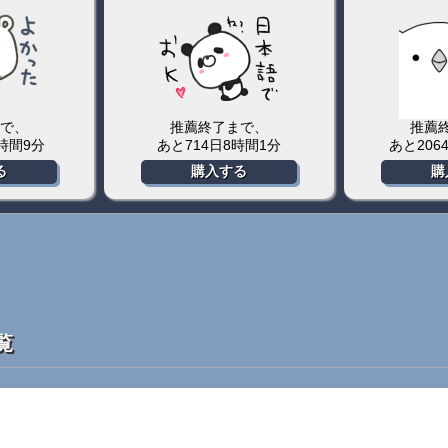
で、
推薦終了まで、
推薦
6時間9分
あと714日8時間1分
あと206
る
購入する
購
覧