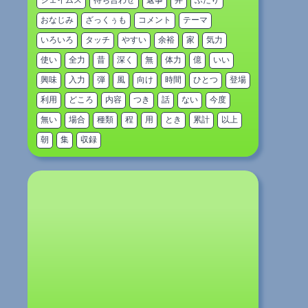
ジェイムス
待ち合わせ
返事
弁
ふたり
おなじみ
ざっくぅも
コメント
テーマ
いろいろ
タッチ
やすい
余裕
家
気力
使い
全力
昔
深く
無
体力
億
いい
興味
入力
弾
風
向け
時間
ひとつ
登場
利用
どころ
内容
つき
話
ない
今度
無い
場合
種類
程
用
とき
累計
以上
朝
集
収録