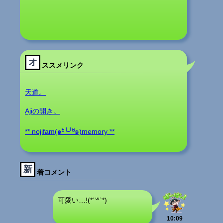
オ
ススメリンク
天道。
Ajiの開き。
** nojifam(๑ºั╰╯ºั๑)memory **
新
着コメント
可愛い…!(*´꒳`*)
10:09