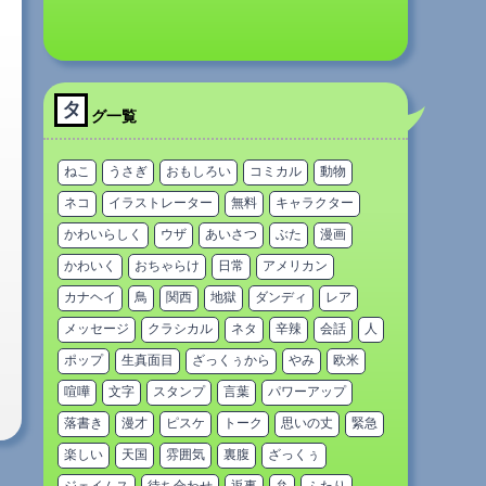
タ
グ一覧
ねこ
うさぎ
おもしろい
コミカル
動物
ネコ
イラストレーター
無料
キャラクター
かわいらしく
ウザ
あいさつ
ぶた
漫画
かわいく
おちゃらけ
日常
アメリカン
カナヘイ
鳥
関西
地獄
ダンディ
レア
メッセージ
クラシカル
ネタ
辛辣
会話
人
ポップ
生真面目
ざっくぅから
やみ
欧米
喧嘩
文字
スタンプ
言葉
パワーアップ
落書き
漫才
ピスケ
トーク
思いの丈
緊急
楽しい
天国
雰囲気
裏腹
ざっくぅ