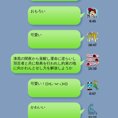
おもろい
9:45
可愛い
18:47
漆黒の闇夜から覚醒し運命に逆らいし
預言者と共に祭典を行われし約束の地
に向かわんとせし力を解放しようか
15:30
可愛い！((o(｡･ω･｡)o))
0:07
かわいい
22:27