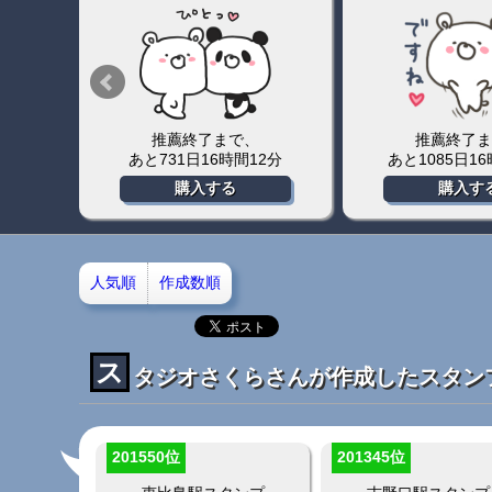
推薦終了まで、
推薦終了ま
4分
あと94日6時間18分
あと92日3時
購入する
購入す
人気順
作成数順
ス
タジオさくらさんが作成したスタン
201550位
201345位