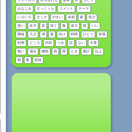
ジェイムス
待ち合わせ
返事
弁
ふたり
おなじみ
ざっくぅも
コメント
テーマ
いろいろ
タッチ
やすい
余裕
家
気力
使い
全力
昔
深く
無
体力
億
いい
興味
入力
弾
風
向け
時間
ひとつ
登場
利用
どころ
内容
つき
話
ない
今度
無い
場合
種類
程
用
とき
累計
以上
朝
集
収録