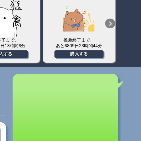
終了まで、
推薦終了まで、
日6時間10分
あと2512日23時間47分
あと
入する
購入する