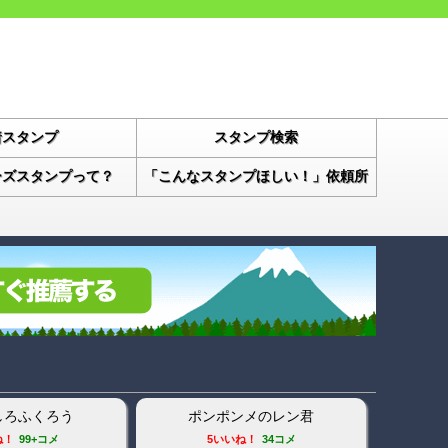
着スタンプ
スタンプ検索
ーズスタンプって？
「こんなスタンプほしい！」依頼所
増える丸い人
正義の味方 ナマナーマン スタン
プ2
ね！
99+コメ
0いいね！
5コメ