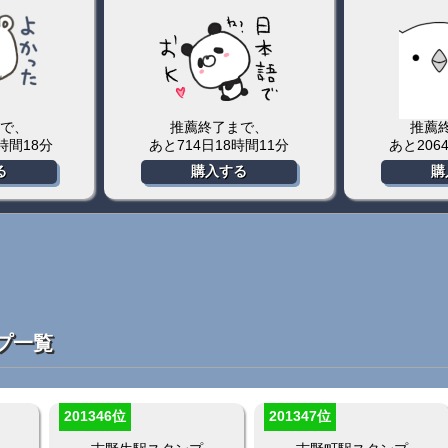
で、
推薦終了まで、
推薦
間11分
あと611日6時間30分
あと763
る
購入する
購
プ一覧
201346位
201347位