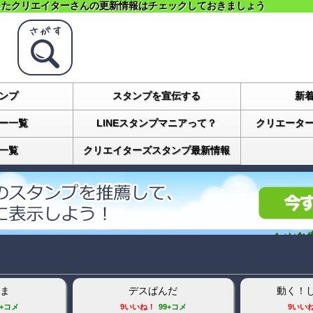
ったクリエイターさんの更新情報はチェックしておきましょう
ンプ
スタンプを宣伝する
新
ー一覧
LINEスタンプマニアって？
クリエータ
一覧
クリエイターズスタンプ最新情報
し系スタンプ
てるてる坊主40
40まで
7コメ
28いいね！
9コメ
9いい