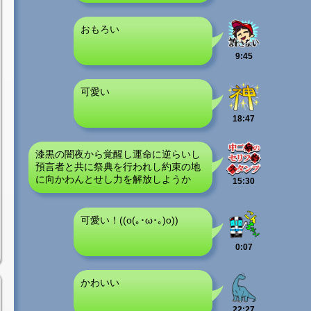
おもろい
9:45
可愛い
18:47
漆黒の闇夜から覚醒し運命に逆らいし
預言者と共に祭典を行われし約束の地
に向かわんとせし力を解放しようか
15:30
可愛い！((o(｡･ω･｡)o))
0:07
かわいい
22:27