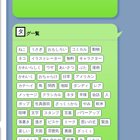
タ
グ一覧
ねこ
うさぎ
おもしろい
コミカル
動物
ネコ
イラストレーター
無料
キャラクター
かわいらしく
ウザ
あいさつ
ぶた
漫画
かわいく
おちゃらけ
日常
アメリカン
カナヘイ
鳥
関西
地獄
ダンディ
レア
メッセージ
クラシカル
ネタ
辛辣
会話
人
ポップ
生真面目
ざっくぅから
やみ
欧米
喧嘩
文字
スタンプ
言葉
パワーアップ
落書き
漫才
ピスケ
トーク
思いの丈
緊急
楽しい
天国
雰囲気
裏腹
ざっくぅ