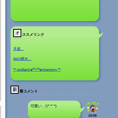
オ
ススメリンク
天道。
Ajiの開き。
** nojifam(๑ºั╰╯ºั๑)memory **
新
着コメント
可愛い…!(*´꒳`*)
10:09