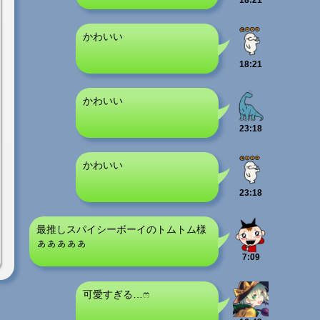
18:21
かわいい
18:21
かわいい
23:18
かわいい
23:18
最推しスパイシーボーイのトムトム様
ぁぁぁぁぁ
7:09
可愛すぎる…ෆ‪