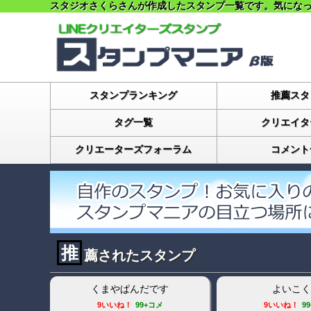
スタジオさくらさんが作成したスタンプ一覧です。気にな
スタンプランキング
推薦スタ
タグ一覧
クリエイタ
クリエーターズフォーラム
コメント
推
薦されたスタンプ
君
白ネコのあいうえお・・・ってる
富士山キャラの癒
スタンプ
28いいね！
16コメ
28いいね！