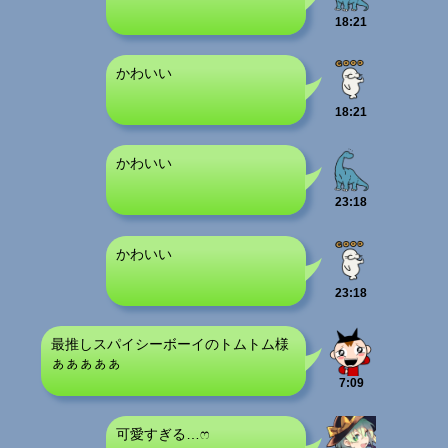
18:21
かわいい
18:21
かわいい
23:18
かわいい
23:18
最推しスパイシーボーイのトムトム様
ぁぁぁぁぁ
7:09
可愛すぎる…ෆ‪