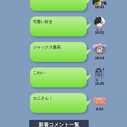
16:43
可愛い好き
19:21
ジャックス最高
19:14
こわい
19:25
カニさん！
6:53
新着コメント一覧