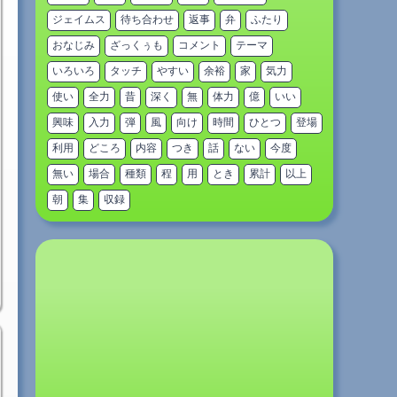
ジェイムス
待ち合わせ
返事
弁
ふたり
おなじみ
ざっくぅも
コメント
テーマ
いろいろ
タッチ
やすい
余裕
家
気力
使い
全力
昔
深く
無
体力
億
いい
興味
入力
弾
風
向け
時間
ひとつ
登場
利用
どころ
内容
つき
話
ない
今度
無い
場合
種類
程
用
とき
累計
以上
朝
集
収録