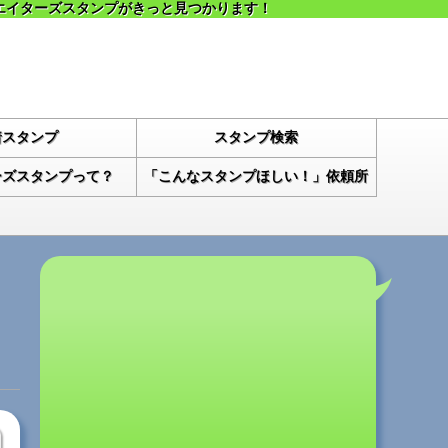
エイターズスタンプ
がきっと見つかります！
着スタンプ
スタンプ検索
ーズスタンプって？
「こんなスタンプほしい！」依頼所