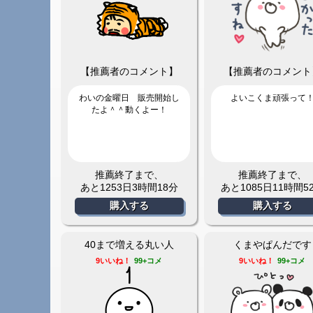
【推薦者のコメント】
【推薦者のコメント
わいの金曜日 販売開始し
よいこくま頑張って
たよ＾＾動くよー！
推薦終了まで、
推薦終了まで、
あと1253日3時間18分
あと1085日11時間5
購入する
購入する
40まで増える丸い人
くまやぱんだです
9いいね！
99+コメ
9いいね！
99+コメ