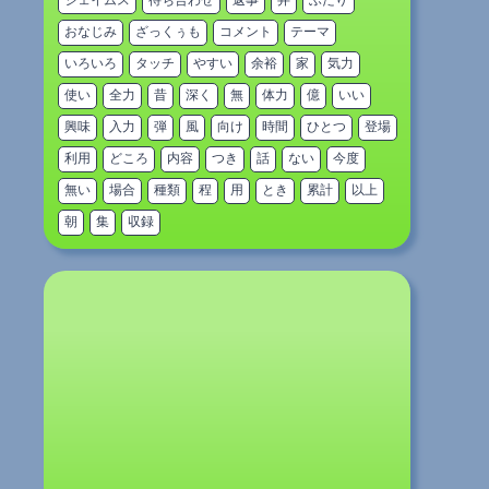
ジェイムス
待ち合わせ
返事
弁
ふたり
おなじみ
ざっくぅも
コメント
テーマ
いろいろ
タッチ
やすい
余裕
家
気力
使い
全力
昔
深く
無
体力
億
いい
興味
入力
弾
風
向け
時間
ひとつ
登場
利用
どころ
内容
つき
話
ない
今度
無い
場合
種類
程
用
とき
累計
以上
朝
集
収録