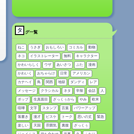
タ
グ一覧
ねこ
うさぎ
おもしろい
コミカル
動物
ネコ
イラストレーター
無料
キャラクター
かわいらしく
ウザ
あいさつ
ぶた
漫画
かわいく
おちゃらけ
日常
アメリカン
カナヘイ
鳥
関西
地獄
ダンディ
レア
メッセージ
クラシカル
ネタ
辛辣
会話
人
ポップ
生真面目
ざっくぅから
やみ
欧米
喧嘩
文字
スタンプ
言葉
パワーアップ
落書き
漫才
ピスケ
トーク
思いの丈
緊急
楽しい
天国
雰囲気
裏腹
ざっくぅ