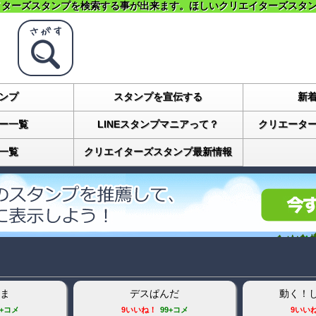
イターズスタンプ
を検索する事が出来ます。ほしい
クリエイターズスタ
ンプ
スタンプを宣伝する
新
ー一覧
LINEスタンプマニアって？
クリエータ
一覧
クリエイターズスタンプ最新情報
ま
デスぱんだ
動く！
9+コメ
9いいね！
99+コメ
9いい