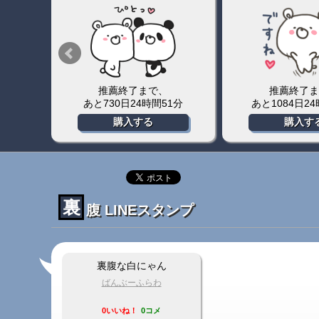
推薦終了まで、
推薦終了ま
3分
あと730日24時間51分
あと1084日2
購入する
購入す
裏
腹 LINEスタンプ
裏腹な白にゃん
ばんぶーふらわ
0いいね！
0コメ