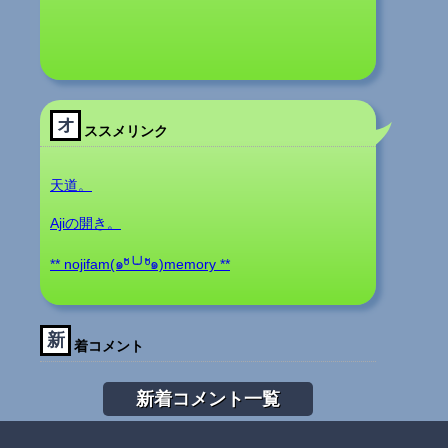
オ
ススメリンク
天道。
Ajiの開き。
** nojifam(๑ºั╰╯ºั๑)memory **
新
着コメント
新着コメント一覧