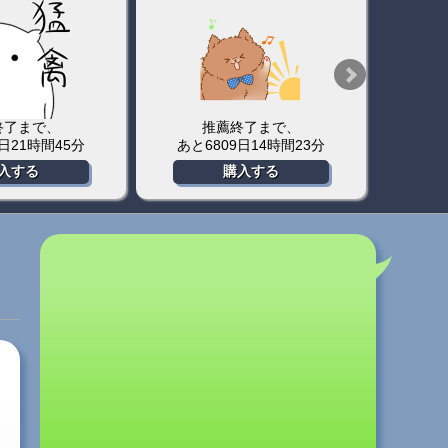
終了まで、
推薦終了まで、
3日21時間45分
あと6809日14時間23分
あと
入する
購入する