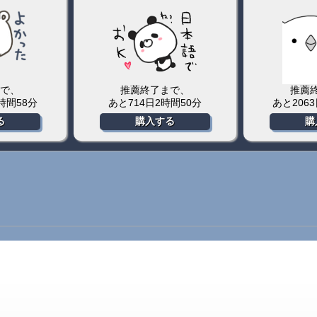
で、
推薦終了まで、
推薦
4時間58分
あと714日2時間50分
あと206
る
購入する
購