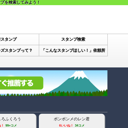
ンプ
を検索してみよう！
着スタンプ
スタンプ検索
ーズスタンプって？
「こんなスタンプほしい！」依頼所
しろふくろう
ポンポンメのレン君
白ネコの
ね！
99+コメ
6いいね！
34コメ