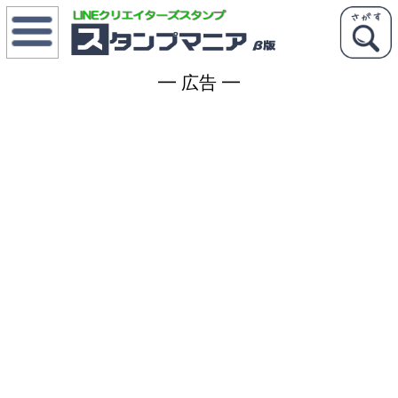
メニュー
ス
タンプランキング
━ 広告 ━
ス
タンプを宣伝する
新
着スタンプ
ス
タンプ検索
タ
グ一覧
ク
リエイター一覧
L
INEスタンプマニアって？
ク
リエーターズスタンプって？
スタンプを宣伝
こんなのほしい！
クリエイター会議
コ
メント一覧
ク
リエイターズスタンプ最新情報