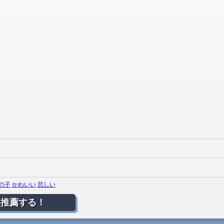
の子
かわいい
悲しい
推薦する！