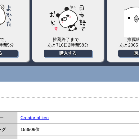
で、
推薦終了まで、
推薦
1時間5分
あと716日2時間58分
あと206
る
購入する
購
ー
Creator of ken
ング
158506位