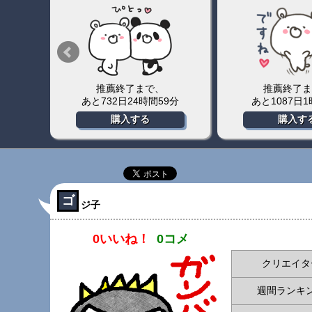
推薦終了まで、
推薦終了ま
0分
あと732日24時間59分
あと1087日
購入する
購入す
ゴ
ジ子
0いいね！
0コメ
クリエイタ
週間ランキ