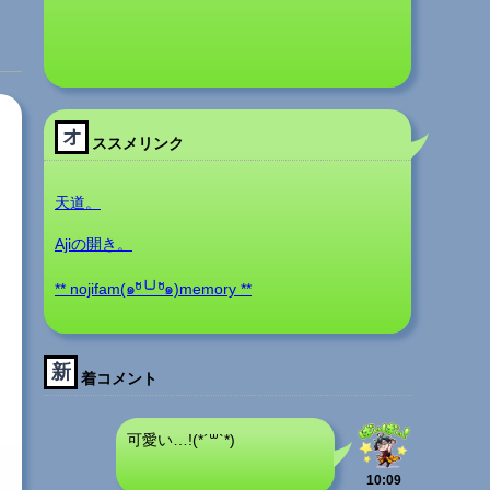
オ
ススメリンク
天道。
Ajiの開き。
** nojifam(๑ºั╰╯ºั๑)memory **
新
着コメント
可愛い…!(*´꒳`*)
10:09