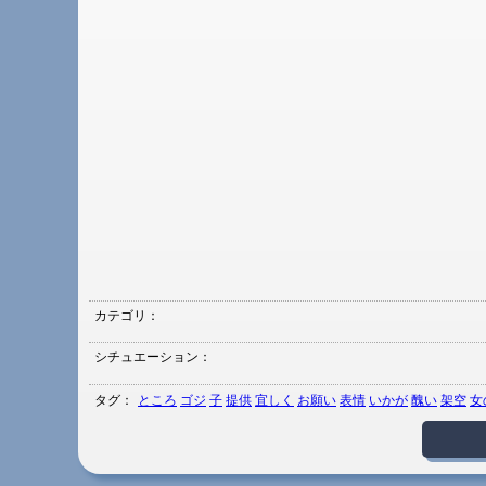
カテゴリ：
シチュエーション：
タグ：
ところ
ゴジ
子
提供
宜しく
お願い
表情
いかが
醜い
架空
女