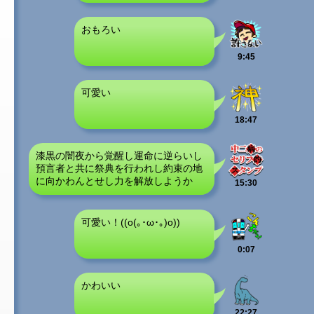
おもろい
9:45
可愛い
18:47
漆黒の闇夜から覚醒し運命に逆らいし
預言者と共に祭典を行われし約束の地
に向かわんとせし力を解放しようか
15:30
可愛い！((o(｡･ω･｡)o))
0:07
かわいい
22:27