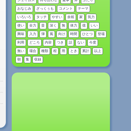
ジェイムス
待ち合わせ
返事
弁
ふたり
おなじみ
ざっくぅも
コメント
テーマ
いろいろ
タッチ
やすい
余裕
家
気力
使い
全力
昔
深く
無
体力
億
いい
興味
入力
弾
風
向け
時間
ひとつ
登場
利用
どころ
内容
つき
話
ない
今度
無い
場合
種類
程
用
とき
累計
以上
朝
集
収録