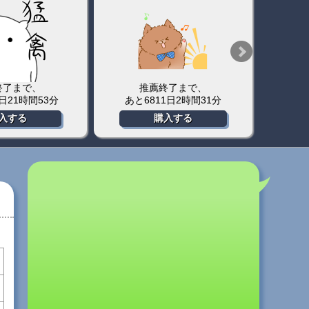
終了まで、
推薦終了まで、
5日21時間53分
あと6811日2時間31分
あ
入する
購入する