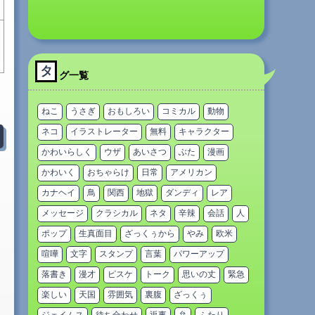
タ
グ一覧
ねこ
うさぎ
おもしろい
コミカル
動物
ネコ
イラストレーター
無料
キャラクター
かわいらしく
ウザ
あいさつ
ぶた
漫画
かわいく
おちゃらけ
日常
アメリカン
カナヘイ
鳥
関西
地獄
ダンディ
レア
メッセージ
クラシカル
ネタ
辛辣
会話
人
ポップ
生真面目
ざっくぅから
やみ
欧米
喧嘩
文字
スタンプ
言葉
パワーアップ
落書き
漫才
ピスケ
トーク
思いの丈
緊急
楽しい
天国
雰囲気
裏腹
ざっくぅ