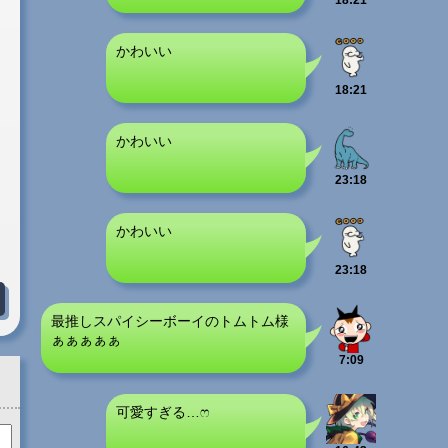
18:21
かわいい
18:21
かわいい
23:18
かわいい
23:18
最推しスパイシーボーイのトムトム様
ぁぁぁぁぁ
7:09
可愛すぎる…ෆ‪