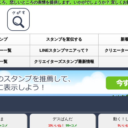
ころ、悲しいところの表情を提供します。いかがでしょうか？ 宜しくお
ンプ
スタンプを宣伝する
新
ー一覧
LINEスタンプマニアって？
クリエータ
一覧
クリエイターズスタンプ最新情報
ま
デスぱんだ
動く！
9+コメ
19いいね！
99+コメ
9いい