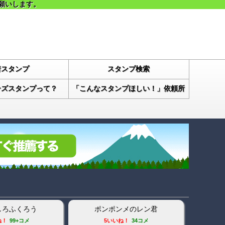
願いします。
着スタンプ
スタンプ検索
ーズスタンプって？
「こんなスタンプほしい！」依頼所
しろふくろう
ポンポンメのレン君
白ネコの
ね！
99+コメ
5いいね！
34コメ